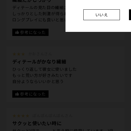
ディテールの見た目の繊細さに騙されました。
しっかりとした刺激が得られます。
いいえ
ロングプレイにも良いと思います。
参考になった
★★★
かおさんさん
ディテールがかなり繊細
ひっくり返して彼女に使いました
もっと荒い方が好きみたいです
自分ようならいいかと思う
参考になった
★★★★
ぽんぽんぼんぼんさん
サクッと使いたい時に
サクッとVRで、、、と言う時に使用しています。VR