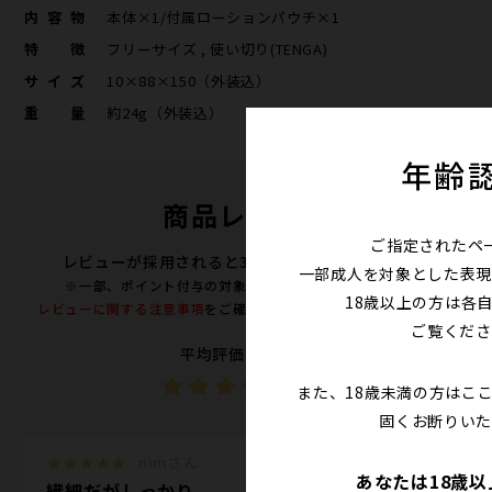
内容物
本体×1/付属ローションパウチ×1
特徴
フリーサイズ , 使い切り(TENGA)
サイズ
10×88×150（外装込）
重量
約24g（外装込）
年齢
商品レビュー
ご指定されたペ
レビューが採用されると300ポイントプレゼント！
一部成人を対象とした表現
※一部、ポイント付与の対象外となる商品がございます。
18歳以上の方は各
レビューに関する注意事項
をご確認の上、投稿をお願い致します。
ご覧くださ
平均評価（16件）
4.3
また、18歳未満の方はこ
固くお断りいた
★★★★★
nimさん
あなたは18歳
繊細だがしっかり