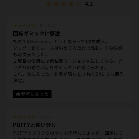
4.2
★★★★★
セトさん
回転ギミックに感激
初めてのSpinner。どうせならってDXを購入。
グリグリ動くホールは眺めてるだけで感動。その快感
も別次元でした。
２度目の使用には低粘度ローションを試してみる。グ
リグリの動きがよりダイレクトに感じられる。
これ、気に入った。刺激が強いとされるDX０３も購入
決定。
参考になった
★★★★★
taさん
PUFFYと使い分け
PUFFYのフワフワのやつを所持してますが、固定して