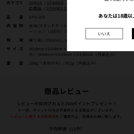
カテゴリ
TENGA
/
SPINNER
/
繰り返し(TENGA)
/
eギフト対
応商品
/
SPINNER DX
/
HOLE
あなたは18歳以
品番
SPD-001
内容物
本体/スタンドケース/トップカバー/ボトムカバー/ロ
ーション（1回分）/取扱説明書
いいえ
特徴
繰り返し(TENGA) , SPINNER DX
サイズ
W58mm×D58mm×H130mm（本体の
み）/W65mm×D65mm×H140mm（外装込み）
重量
206g（本体のみ）/302g（外装込み）
商品レビュー
レビューが採用されると300ポイントプレゼント！
※一部、ポイント付与の対象外となる商品がございます。
レビューに関する注意事項
をご確認の上、投稿をお願い致します。
平均評価（11件）