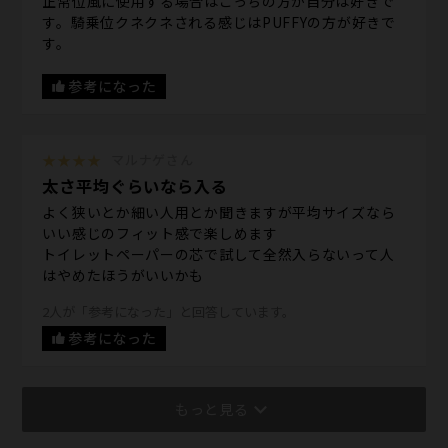
正常位風に使用する場合はこっちの方が自分は好きで
す。騎乗位クネクネされる感じはPUFFYの方が好きで
す。
参考になった
★★★★
マルナゲさん
太さ平均ぐらいなら入る
よく狭いとか細い人用とか聞きますが平均サイズなら
いい感じのフィット感で楽しめます
トイレットペーパーの芯で試して全然入らないって人
はやめたほうがいいかも
2人が「参考になった」と回答しています。
参考になった
もっと見る