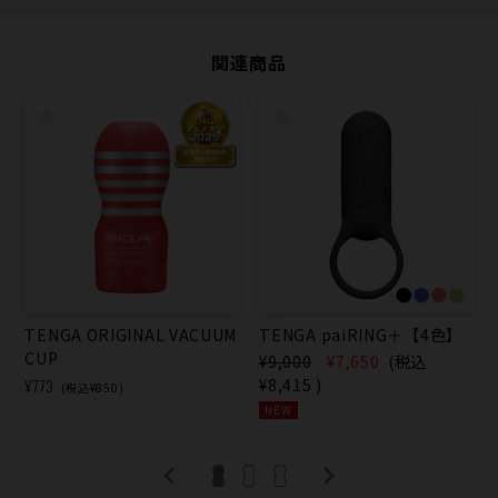
関連商品
TENGA ORIGINAL VACUUM
TENGA paiRING＋【4色】
CUP
¥9,000
¥7,650
(税込
¥773
¥8,415
)
(税込¥850)
NEW