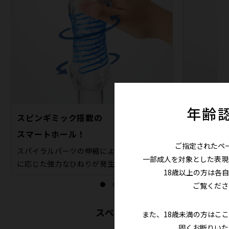
年齢
スピンギミック搭載の
繰り返し
スマートホール！
本体を洗う
ご指定されたペ
スパイラルパーツの伸縮により、ストローク
一部成人を対象とした表現
に応じた強力なひねりが発生。
18歳以上の方は各
ご覧くださ
スペック
また、18歳未満の方はこ
固くお断りいた