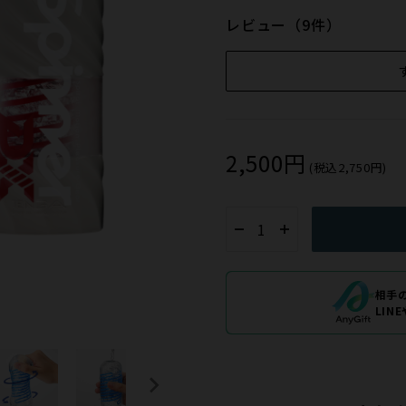
レビュー（9件）
2,500円
(税込2,750円)
相手
LIN