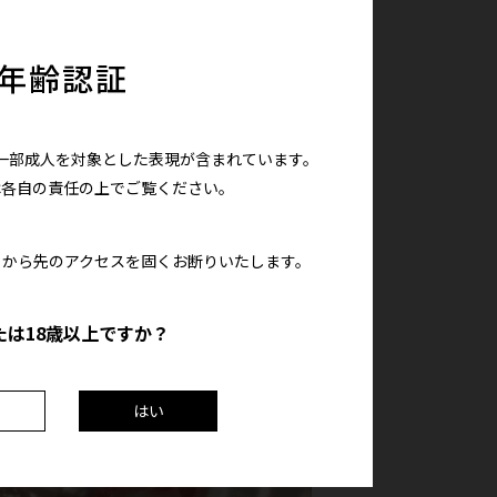
年齢認証
一部成人を対象とした表現が含まれています。
は各自の責任の上で
ご覧ください。
こから先のアクセスを
固くお断りいたします。
たは18歳以上ですか？
はい