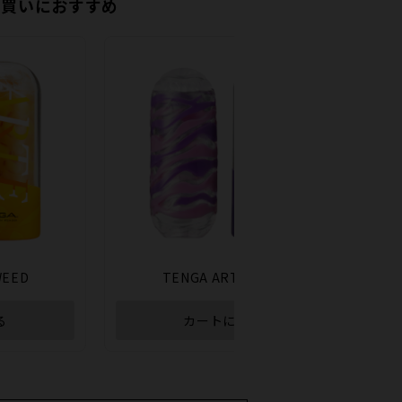
せ買いにおすすめ
WEED
TENGA ARTE DRAPE
る
カートに入れる