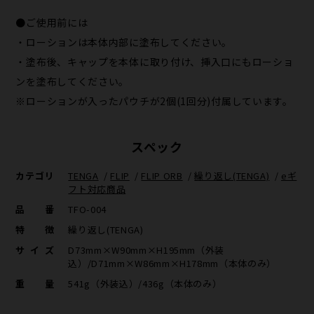
●ご使用前には
・ローションは本体内部に塗布してください。
・塗布後、キャップを本体に取り付け、挿入口にもローショ
ンを塗布してください。
※ローションが入ったパウチが2個(1回分)付属しています。
スペック
カテゴリ
TENGA
/
FLIP
/
FLIP ORB
/
繰り返し(TENGA)
/
eギ
フト対応商品
品番
TFO-004
特徴
繰り返し(TENGA)
サイズ
D73mm×W90mm×H195mm（外装
込）/D71mm×W86mm×H178mm（本体のみ）
重量
541g（外装込）/436g（本体のみ）