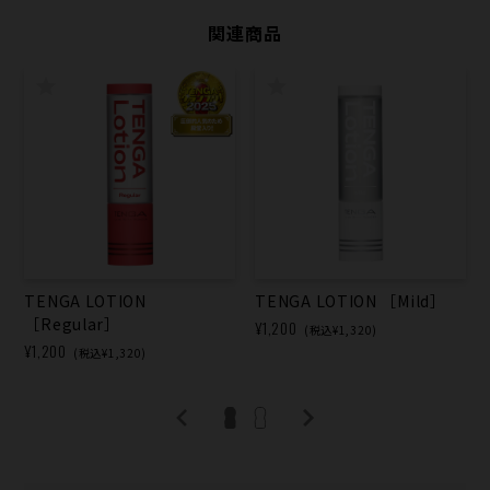
関連商品
TENGA LOTION
TENGA LOTION ［Mild］
［Regular］
¥1,200
(税込¥1,320)
¥1,200
(税込¥1,320)