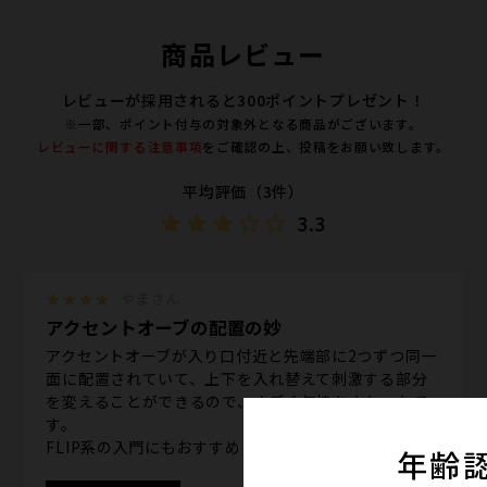
商品レビュー
レビューが採用されると300ポイントプレゼント！
※一部、ポイント付与の対象外となる商品がございます。
レビューに関する注意事項
をご確認の上、投稿をお願い致します。
平均評価（3件）
3.3
★★★★
やまさん
アクセントオーブの配置の妙
アクセントオーブが入り口付近と先端部に2つずつ同一
面に配置されていて、上下を入れ替えて刺激する部分
を変えることができるので、すごく気持ちよかったで
す。
FLIP系の入門にもおすすめ
年齢