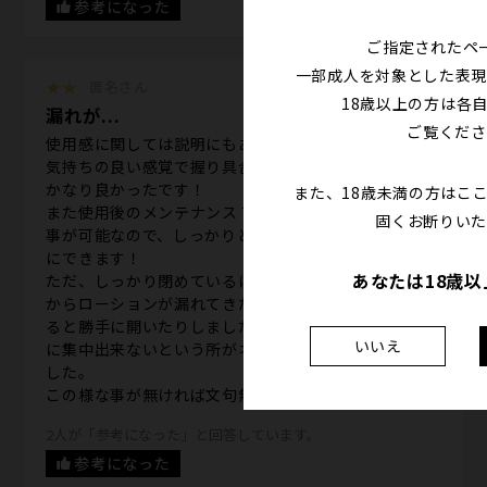
参考になった
ご指定されたペ
一部成人を対象とした表現
★★
匿名さん
18歳以上の方は各
漏れが...
ご覧くださ
使用感に関しては説明にもあるようにコリコリとした
気持ちの良い感覚で握り具合によって調整出来るのも
かなり良かったです！
また、18歳未満の方はこ
また使用後のメンテナンス？清掃に関しても中を開く
固くお断りいた
事が可能なので、しっかりと洗浄して乾かす事も容易
にできます！
あなたは18歳
ただ、しっかり閉めているにも関わらず横の開閉部分
からローションが漏れてきたり、少し動きを激しくす
ると勝手に開いたりしました。その結果上手い事行為
いいえ
に集中出来ないという所がネックになるという感じで
した。
この様な事が無ければ文句無しの星5です！
2人が「参考になった」と回答しています。
参考になった