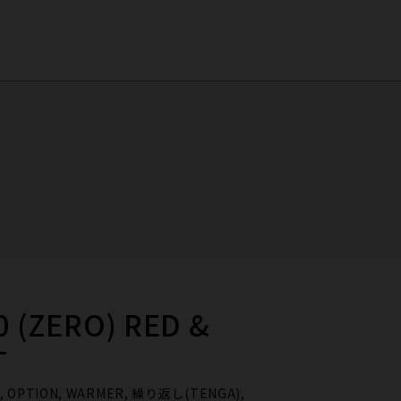
0 (ZERO) RED &
T
ER, OPTION, WARMER, 繰り返し(TENGA),