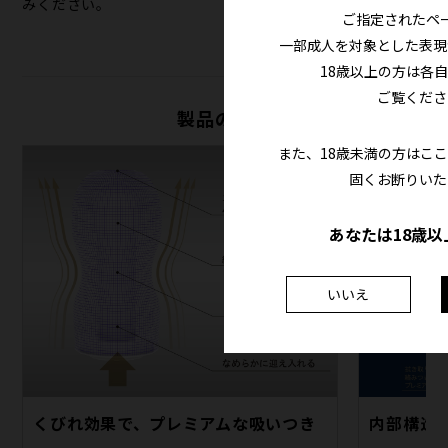
みください。
ご指定されたペ
一部成人を対象とした表現
18歳以上の方は各
ご覧くださ
製品の特徴
また、18歳未満の方はこ
固くお断りいた
あなたは18歳以
いいえ
くびれ効果で、プレミアムな吸いつき
内部構造