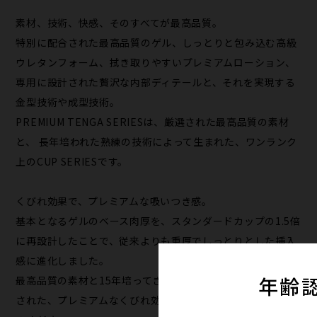
素材、技術、快感、そのすべてが最高品質。
特別に配合された最高品質のゲル、しっとりと包み込む高級
ウレタンフォーム、拭き取りやすいプレミアムローション、
専用に設計された贅沢な内部ディテールと、それを実現する
金型技術や成型技術。
PREMIUM TENGA SERIESは、厳選された最高品質の素材
と、 長年培われた熟練の技術によって生まれた、ワンランク
上のCUP SERIESです。
くびれ効果で、プレミアムな吸いつき感。
基本となるゲルのベース肉厚を、スタンダードカップの1.5倍
に再設計したことで、従来よりも重厚でしっとりとした挿入
感に進化しました。
年齢
最高品質の素材と15年培ってきた技術によってリニューアル
された、プレミアムなくびれ効果と吸いつき感をぜひお楽し