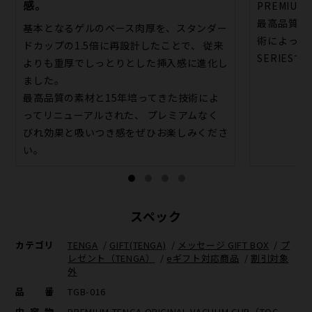
感。
PREMIUM
最高品質の
基本となるゲルのベース肉厚を、スタンダー
術によって
ドカップの1.5倍に再設計したことで、 従来
SERIESで
よりも重厚でしっとりとした挿入感に進化し
ました。
最高品質の素材と15年培ってきた技術によ
ってリニューアルされた、 プレミアムなく
びれ効果と吸いつき感をぜひお楽しみくださ
い。
スペック
カテゴリ
TENGA
/
GIFT(TENGA)
/
メッセージ GIFT BOX
/
プ
レゼント（TENGA）
/
eギフト対応商品
/
割引対象
外
品番
TGB-016
内容物
PREMIUM TENGA ORIGINAL VACUUM CUP（TOC-