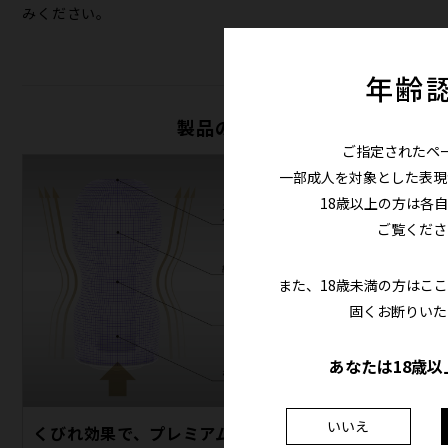
みください。
年齢
製品の特徴
ご指定されたペ
一部成人を対象とした表現
18歳以上の方は各
ご覧くださ
また、18歳未満の方はこ
固くお断りいた
あなたは18歳以
いいえ
くびれ効果で、プレミアムな吸いつき
内部構造