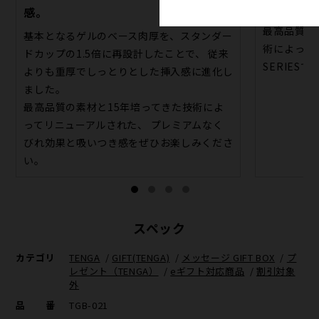
感。
PREMIUM
最高品質の
基本となるゲルのベース肉厚を、スタンダー
術によって
ドカップの1.5倍に再設計したことで、 従来
SERIESで
よりも重厚でしっとりとした挿入感に進化し
ました。
最高品質の素材と15年培ってきた技術によ
ってリニューアルされた、 プレミアムなく
びれ効果と吸いつき感をぜひお楽しみくださ
い。
スペック
カテゴリ
TENGA
/
GIFT(TENGA)
/
メッセージ GIFT BOX
/
プ
レゼント（TENGA）
/
eギフト対応商品
/
割引対象
外
品番
TGB-021