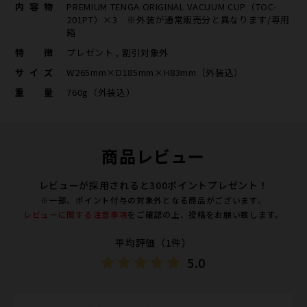
内容物
PREMIUM TENGA ORIGINAL VACUUM CUP（TOC-
201PT）×3 ※外装が通常販売分と異なります/専用
箱
特徴
プレゼント , 割引対象外
サイズ
W265mm×D185mm×H83mm（外装込）
重量
760g（外装込）
商品レビュー
レビューが採用されると300ポイントプレゼント！
※一部、ポイント付与の対象外となる商品がございます。
レビューに関する注意事項
をご確認の上、投稿をお願い致します。
平均評価（1件）
5.0