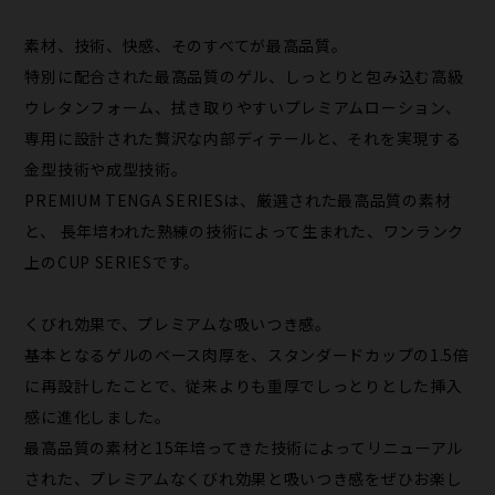
素材、技術、快感、そのすべてが最高品質。
特別に配合された最高品質のゲル、しっとりと包み込む高級
ウレタンフォーム、拭き取りやすいプレミアムローション、
専用に設計された贅沢な内部ディテールと、それを実現する
金型技術や成型技術。
PREMIUM TENGA SERIESは、厳選された最高品質の素材
と、 長年培われた熟練の技術によって生まれた、ワンランク
上のCUP SERIESです。
くびれ効果で、プレミアムな吸いつき感。
基本となるゲルのベース肉厚を、スタンダードカップの1.5倍
に再設計したことで、従来よりも重厚でしっとりとした挿入
感に進化しました。
最高品質の素材と15年培ってきた技術によってリニューアル
された、プレミアムなくびれ効果と吸いつき感をぜひお楽し