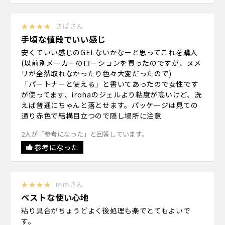
★★★★
さばさん
手頃な値段でいい感じ
安くていい感じのGELないかなーと思ってこれを購入
(以前別メーカーのローションを買ったのですが、ヌメ
リが全然取れなかったり色々大変だったので)
「パートナーと使える」と書いてあったので女性です
が使ってます、irohaのジェルより粘度が高いけど、洗
えば普通にちゃんと落とせます。パッケージは見ての
通り赤色で結構目立つので隠し場所に注意
2人が「参考になった」と回答しています。
参考になった
★★★★
mmさん
ベストな使い心地
粘り具合がちょうどよく後処理も楽でとてもよいで
す。