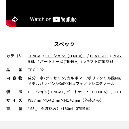
スペック
カテゴリ
TENGA
/
ローション（TENGA）
/
PLAY GEL
/
PLAY
GEL
/
パートナーと(TENGA)
/
eギフト対応商品
品番
TPG-102
内容物
成分：水/グリセリン/カルボマー/ポリアクリル酸Na/
メチルパラベン/水酸化Na/フェノキシエタノール
特徴
ローション(TENGA) , パートナーと（TENGA） , U18
サイズ
W57mm×D42mm×H142mm（外装込み）
重量
195g（外装込み）/160ml（内容量）