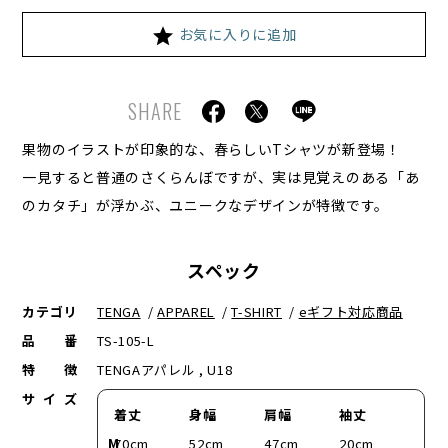
お気に入りに追加
SHARE
果物のイラストが印象的な、春らしいTシャツが新登場！
一見すると普通のさくらんぼですが、実は見覚えのある「あ
のカタチ」が浮かぶ、ユニークなデザインが特徴です。
スペック
カテゴリ
TENGA
/
APPAREL
/
T-SHIRT
/
eギフト対応商品
品番
TS-105-L
特徴
TENGAアパレル , U18
サイズ
着丈
身幅
肩幅
袖丈
M
70cm
52cm
47cm
20cm