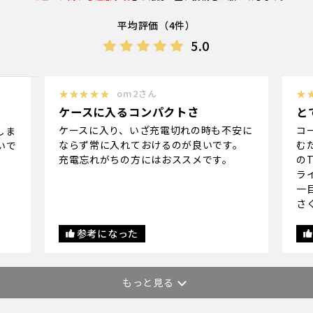
平均評価（4件）
5.0
★★★★★
om2さん
★
ケースに入るコンパクトさ
と
ケースに入り、いざ充電切れの時も不安に
コ
しま
ならず常に入れておけるのが良いです。
む
いで
充電忘れがちの方にはおススメです。
の
ラ
一
さ
参考になった
もっと見る