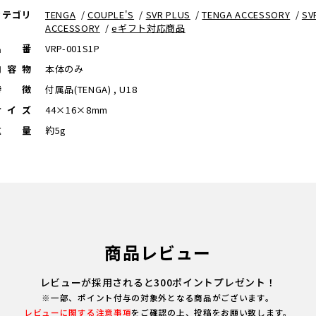
カテゴリ
TENGA
/
COUPLE'S
/
SVR PLUS
/
TENGA ACCESSORY
/
SV
ACCESSORY
/
eギフト対応商品
品番
VRP-001S1P
内容物
本体のみ
特徴
付属品(TENGA) , U18
サイズ
44×16×8mm
重量
約5g
商品レビュー
レビューが採用されると300ポイントプレゼント！
※一部、ポイント付与の対象外となる商品がございます。
レビューに関する注意事項
をご確認の上、投稿をお願い致します。