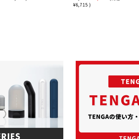
¥6,715
)