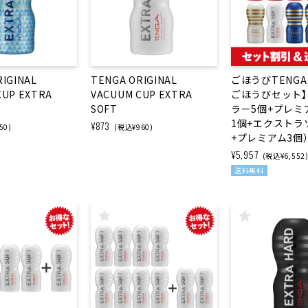
IGINAL
TENGA ORIGINAL
ごほうびTENG
CUP EXTRA
VACUUM CUP EXTRA
ごほうびセット
SOFT
ラー5個+プレミ
1個+エクストラ
¥873
50)
(税込¥960)
+プレミアム3個
¥5,957
(税込¥6,552
送料無料