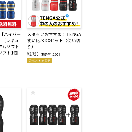
A【ハイパー
スタッフおすすめ！TENGA
】（レギュ
使い比べDXセット（使い切
アムソフト
り）
ソフト1個
¥3,728
(税込¥4,100)
）
公式ストア限定
)