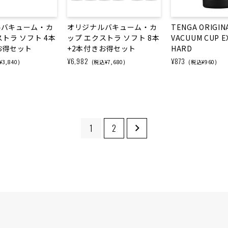
ルバキューム・カ
オリジナルバキューム・カ
TENGA ORIGIN
ストラ ソフト 4本
ップ エクストラ ソフト 8本
VACUUM CUP E
お得セット
+2本付きお得セット
HARD
¥6,982
¥873
3,840)
(税込¥7,680)
(税込¥960)
1
2