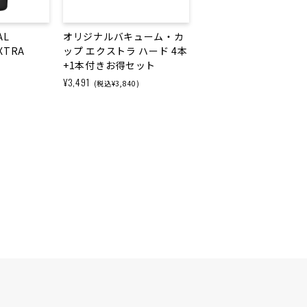
AL
オリジナルバキューム・カ
XTRA
ップ エクストラ ハード 4本
+1本付きお得セット
¥3,491
(税込¥3,840)