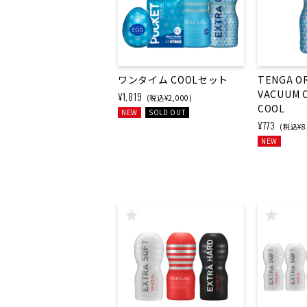
ワンタイム COOLセット
TENGA OR
VACUUM 
¥1,819
(税込¥2,000)
COOL
NEW
SOLD OUT
¥773
(税込¥8
NEW