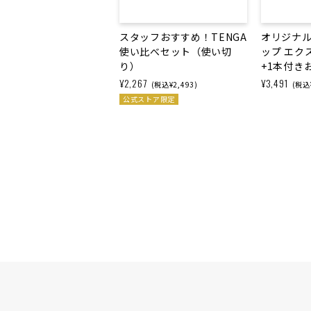
スタッフおすすめ！TENGA
オリジナ
使い比べセット（使い切
ップ エク
り）
+1本付き
¥2,267
¥3,491
(税込¥2,493)
(税込¥
公式ストア限定