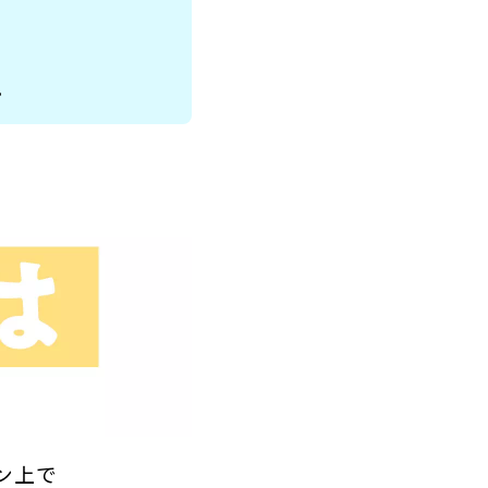
。
。
ン上で