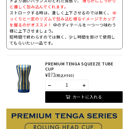
トより固いバランスのとれた質感
で、
滑らかにしっかり
と優しく包み込んでくれます。
ストロークする時は、激しく上下させるのでは無く、
ゆ
っくりと一定のリズムで包み込む様なイメージでカップ
を握るのがオススメ！
中のディテールを一つ一つ味わう
様に上下させましょう。
短時間で終わらすのでは無く、
少し時間を掛けて使用し
てもらいたい一品
です。
PREMIUM TENGA SQUEEZE TUBE
CUP
¥
873
(税込¥960)
カートに入れる