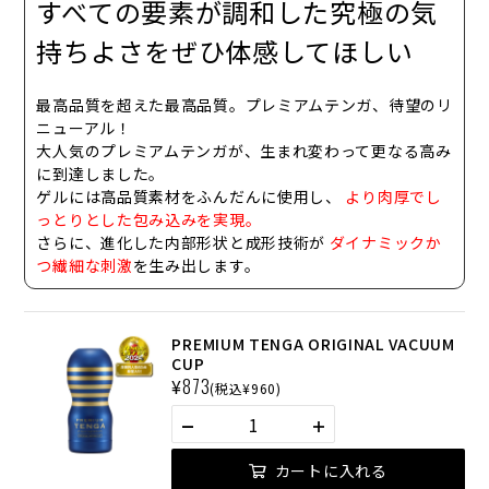
すべての要素が調和した究極の気
持ちよさをぜひ体感してほしい
最高品質を超えた最高品質。プレミアムテンガ、待望のリ
ニューアル！
大人気のプレミアムテンガが、
生まれ変わって更なる高み
に到達
しました。
ゲルには高品質素材をふんだんに使用し、
より肉厚でし
っとりとした包み込みを実現。
さらに、
進化した内部形状と成形技術が
ダイナミックか
つ繊細な刺激
を生み出します。
PREMIUM TENGA ORIGINAL VACUUM
CUP
¥
873
(税込¥960)
カートに入れる