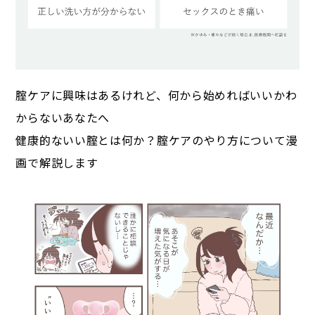
腟ケアに​興味は​あるけれど、​何から​始めれば​いいかわ
からない​あなたへ​
健康的ないい腟とは​何か？​腟ケアの​やり方に​ついて​漫
画で​解説します