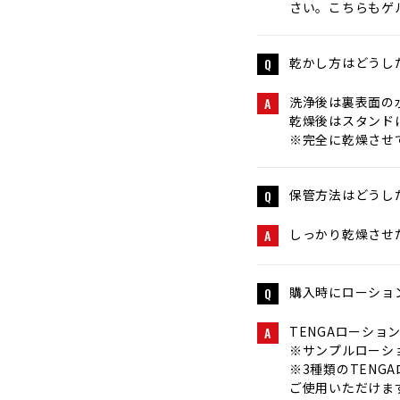
さい。こちらもゲ
乾かし方はどうし
Q
洗浄後は裏表面の
A
乾燥後はスタンド
※完全に乾燥させ
保管方法はどうし
Q
しっかり乾燥させ
A
購入時にローショ
Q
TENGAローシ
A
※サンプルロー
※3種類のTEN
ご使用いただけま