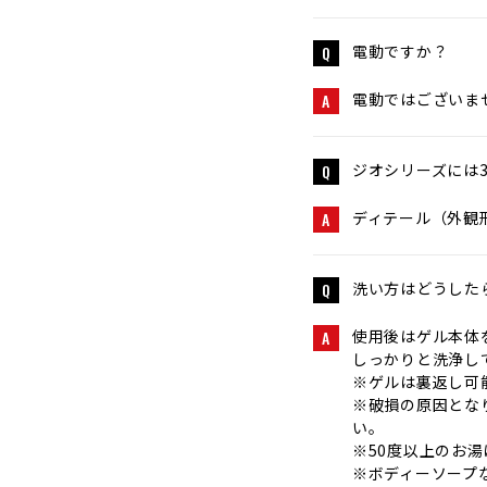
電動ですか？
Q
電動ではございま
A
ジオシリーズには
Q
ディテール（外観
A
洗い方はどうした
Q
使用後はゲル本体
A
しっかりと洗浄し
※ゲルは裏返し可
※破損の原因とな
い。
※50度以上のお
※ボディーソープ