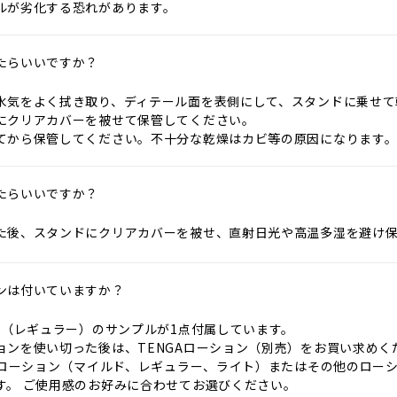
ルが劣化する恐れがあります。
たらいいですか？
水気をよく拭き取り、ディテール面を表側にして、スタンドに乗せて
にクリアカバーを被せて保管してください。
てから保管してください。不十分な乾燥はカビ等の原因になります
たらいいですか？
た後、スタンドにクリアカバーを被せ、直射日光や高温多湿を避け
ンは付いていますか？
ョン（レギュラー）のサンプルが1点付属しています。
ションを使い切った後は、TENGAローション（別売）をお買い求めく
GAローション（マイルド、レギュラー、ライト）またはその他のロー
す。 ご使用感のお好みに合わせてお選びください。