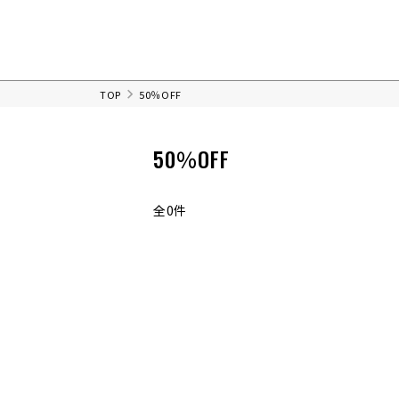
TOP
50％OFF
50％OFF
全0件