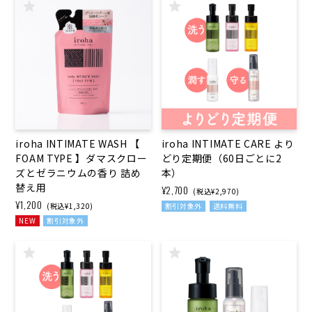
iroha INTIMATE WASH 【
iroha INTIMATE CARE より
FOAM TYPE 】ダマスクロー
どり定期便（60日ごとに2
ズと​ゼラニウムの​香り 詰め
本）
替え用
¥2,700
(税込¥2,970)
¥1,200
(税込¥1,320)
割引対象外
送料無料
NEW
割引対象外