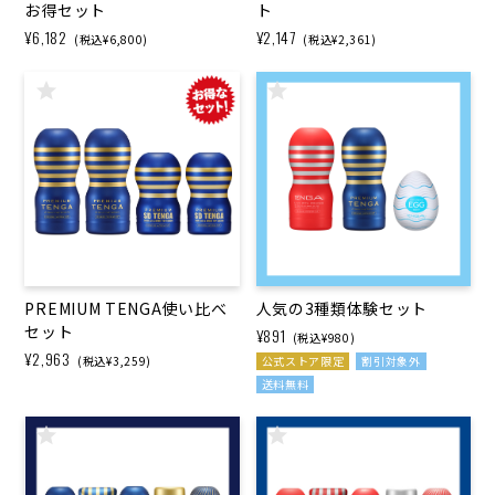
お得セット
ト
¥6,182
¥2,147
(税込¥6,800)
(税込¥2,361)
PREMIUM TENGA使い​比べ
人気の3種類体験セット
セット
¥891
(税込¥980)
¥2,963
(税込¥3,259)
公式ストア限定
割引対象外
送料無料