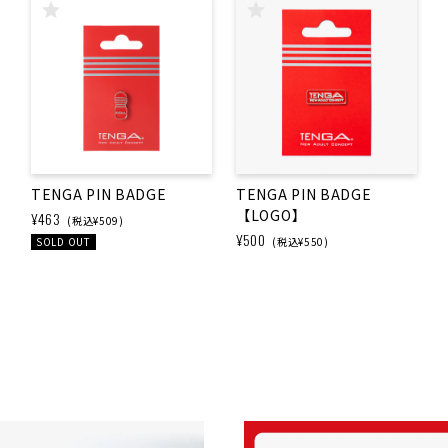
TENGA PIN BADGE
TENGA PIN BADGE
【LOGO】
¥463
(税込¥509)
¥500
SOLD OUT
(税込¥550)