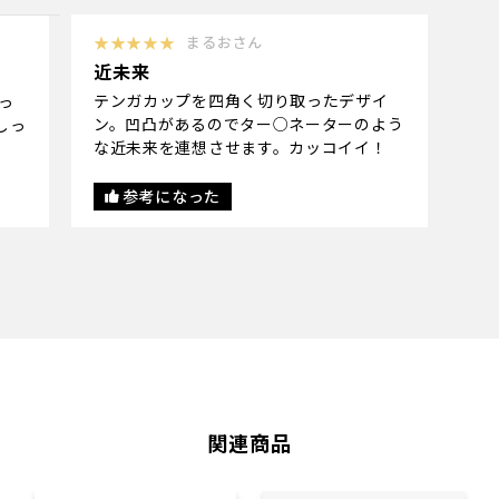
★★★★★
まるおさん
近未来
テンガカップを四角く切り取ったデザイ
っ
ン。凹凸があるのでター○ネーターのよう
しっ
な近未来を連想させます。カッコイイ！
。
参考になった
関連商品