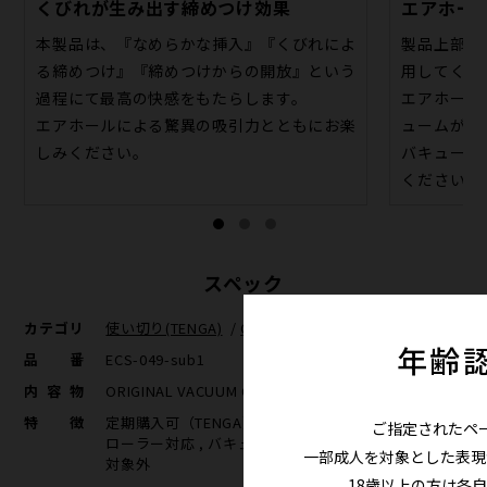
くびれが生み出す締めつけ効果
エアホー
本製品は、『なめらかな挿入』『くびれによ
製品上部に
る締めつけ』『締めつけからの開放』という
用してくだ
過程にて最高の快感をもたらします。
エアホール
エアホールによる驚異の吸引力とともにお楽
ュームが生
しみください。
バキューム
ください。
スペック
カテゴリ
使い切り(TENGA)
/
CUP定期便
/
割引対象外
年齢
品番
ECS-049-sub1
内容物
ORIGINAL VACUUM CUP（TOC-201）×5
特徴
定期購入可（TENGA） , 使い切り(TENGA) , ジャイロ
ご指定されたペ
ローラー対応 , バキュームコントローラー対応 , 割引
一部成人を対象とした表現
対象外
18歳以上の方は各