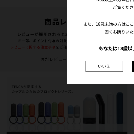
ご覧くださ
商品レビュー
また、18歳未満の方はこ
固くお断りいた
レビューが採用されると300ポイントプレゼント！
※一部、ポイント付与の対象外となる商品がございます。
レビューに関する注意事項
をご確認の上、投稿をお願い致します。
あなたは18歳以
まだレビューはありません
いいえ