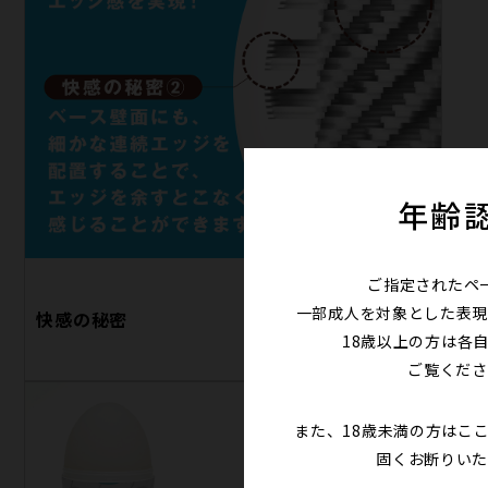
年齢
ご指定されたペ
一部成人を対象とした表現
快感の秘密
18歳以上の方は各
ご覧くださ
また、18歳未満の方はこ
固くお断りいた