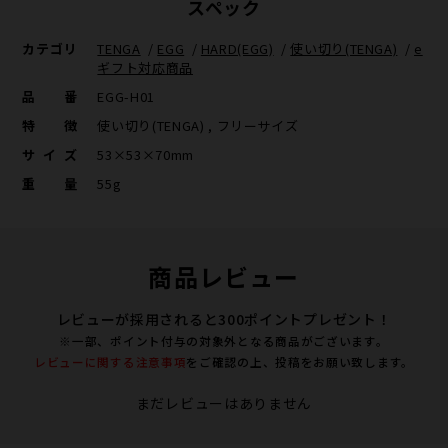
スペック
カテゴリ
TENGA
/
EGG
/
HARD(EGG)
/
使い切り(TENGA)
/
e
ギフト対応商品
品番
EGG-H01
特徴
使い切り(TENGA) , フリーサイズ
サイズ
53×53×70mm
重量
55g
商品レビュー
レビューが採用されると300ポイントプレゼント！
※一部、ポイント付与の対象外となる商品がございます。
レビューに関する注意事項
をご確認の上、投稿をお願い致します。
まだレビューはありません