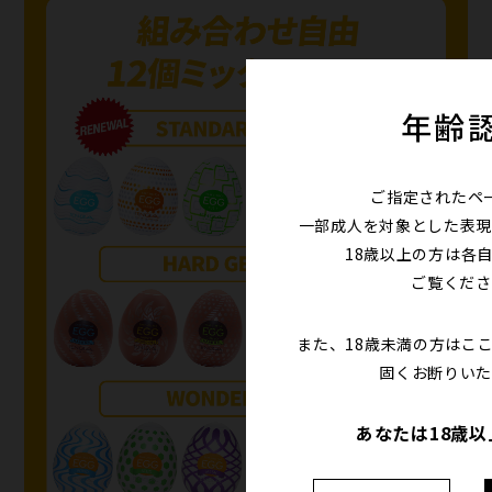
年齢
ご指定されたペ
一部成人を対象とした表現
18歳以上の方は各
ご覧くださ
また、18歳未満の方はこ
固くお断りいた
あなたは18歳