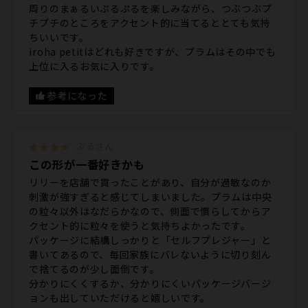
周りのまぁるいぷるぷるを楽しみながら、つぶつぶプ
チプチのところをアクセント的に当てるととても気持
ちいいです。
iroha petitはどれも好きですが、プラムはその中でも
上位に入るお気に入りです。
参考になった
★★★★
ぷるさん
この形が一番好きかも
リリーを店舗で買ったことがあり、自分が過敏なのか
刺激が強すぎると感じてしまいました。プラムは中央
の粒々以外はなだらかなので、側面で慣らしてからア
クセント的に粒々を使うと気持ちよかったです。
パッケージに結構しっかりと「セルフプレジャー」と
書いてあるので、毎回家族にバレないように切り刻ん
で捨てるのが少し面倒です。
分かりにくくするか、分かりにくいパッケージバージ
ョンも出していただけると嬉しいです。