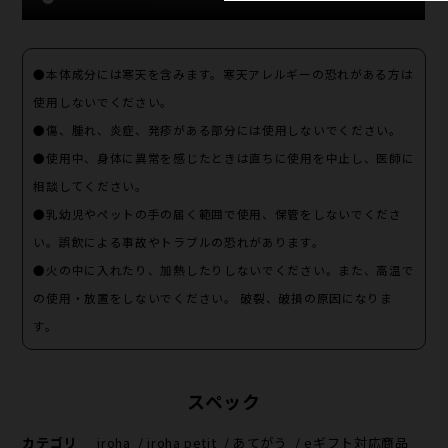
●本体成分には寒天を含みます。寒天アレルギーの恐れがある方は
使用しないでください。
●傷、腫れ、炎症、発疹がある部分には使用しないでください。
●使用中、身体に異常を感じたときは直ちに使用を中止し、医師に
相談してください。
●乳幼児やペットの手の届く範囲で使用、保管をしないでくださ
い。誤飲による事故やトラブルの恐れがあります。
●火の中に入れたり、加熱したりしないでください。また、高温で
の使用・放置をしないでください。 破裂、破損の原因になりま
す。
スペック
カテゴリ
iroha
/
iroha petit
/
あてがう
/
eギフト対応商品