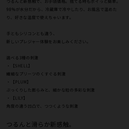
つるんと新感触で、お手頃価格。捨てる時もポイっと簡単。
98%が水分だから、冷蔵庫で冷やしたり、お風呂で温めた
り、好きな温度で使えちゃいます。
手ともシリコンとも違う、
新しいプレジャー体験をお楽しみください。
選べる3種の刺激
・【SHELL】
繊細なプリーツのくすぐる刺激
・【PLUM】
ぷっくりした膨らみと、細かな粒の多彩な刺激
・【LILY】
角度の違う凹凸で、つつくような刺激
つるんと滑らか新感触。