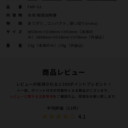
品番
FMP-02
内容物
本体/取扱説明書
特徴
あてがう , コンパクト , 使い切り(iroha)
サイズ
W53mm×D36mm×H53mm（本体の
み）/W60mm×D38mm×H78mm（外装込）
重量
32g（本体のみ）/39g（外装込）
商品レビュー
レビューが採用されると300ポイントプレゼント！
※一部、ポイント付与の対象外となる商品がございます。
レビューに関する注意事項
をご確認の上、投稿をお願い致します。
平均評価（13件）
4.1