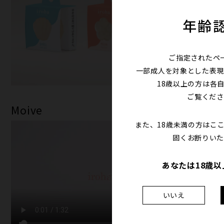
年齢
ご指定されたペ
一部成人を対象とした表現
18歳以上の方は各
ご覧くださ
Moive
また、18歳未満の方はこ
固くお断りいた
あなたは18歳
いいえ