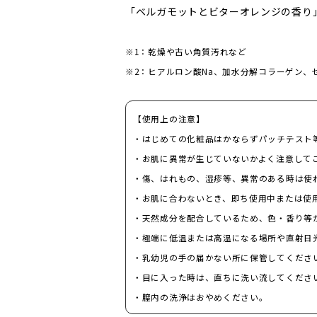
「ベルガモットとビターオレンジの香り
※1：乾燥や古い角質汚れなど
※2：ヒアルロン酸Na、加水分解コラーゲン、
【使用上の注意】
・はじめての化粧品はかならずパッチテスト
・お肌に異常が生じていないかよく注意して
・傷、はれもの、湿疹等、異常のある時は使
・お肌に合わないとき、即ち使用中または使
・天然成分を配合しているため、色・香り等
・極端に低温または高温になる場所や直射日
・乳幼児の手の届かない所に保管してくださ
・目に入った時は、直ちに洗い流してくださ
・膣内の洗浄はおやめください。