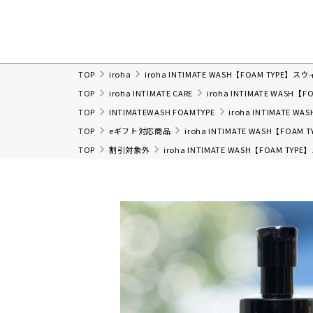
TOP
iroha
iroha INTIMATE WASH【FOAM TYP
TOP
iroha INTIMATE CARE
iroha INTIMATE WAS
TOP
INTIMATEWASH FOAMTYPE
iroha INTIMATE
TOP
eギフト対応商品
iroha INTIMATE WASH【F
TOP
割引対象外
iroha INTIMATE WASH【FOAM 