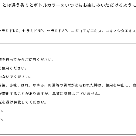
」とは違う香りとボトルカラーをいつでもお楽しみいただけるよう
セラミドNG、セラミドNP、セラミドAP、ニガヨモギエキス、ユキノシタエキ
等を行ってからご使用ください。
ご使用ください。
わないでください。
用後、赤味、はれ、かゆみ、刺激等の異常があらわれた時は、使用を中止し、
が変化することがありますが、品質に問題はございません。
光を避け保管してください。
い。
い。