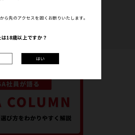
こから先のアクセスを
固くお断りいたします。
たは18歳以上ですか？
え
はい