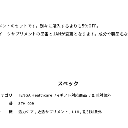
ントのセットです。別々に購入するよりも5％OFF。
、セイークサプリメントの品番とJANが変更となります。成分や製品
スペック
カテゴリ
TENGA Healthcare
/
eギフト対応商品
/
割引対象外
品番
STH-009
特徴
活力ケア , 妊活サプリメント , U18 , 割引対象外