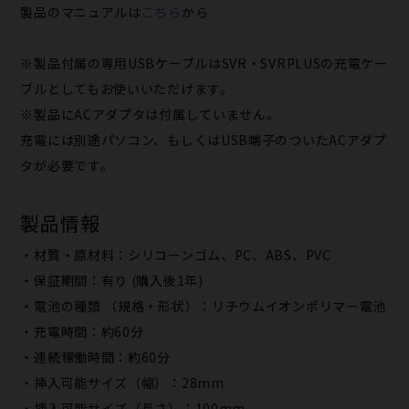
製品のマニュアルは
こちら
から
※製品付属の専用USBケーブルはSVR・SVRPLUSの充電ケー
ブルとしてもお使いいただけます。
※製品にACアダプタは付属していません。
充電には別途パソコン、もしくはUSB端子のついたACアダプ
タが必要です。
製品情報
・材質・原材料：シリコーンゴム、PC、ABS、PVC
・保証期間：有り (購入後1年)
・電池の種類 （規格・形状）：リチウムイオンポリマー電池
・充電時間：約60分
・連続稼働時間：約60分
・挿入可能サイズ（幅）：28mm
・挿入可能サイズ（長さ）：100mm