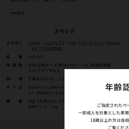
予約商品
スペック
カテゴリ
TENGA
/
COUPLE'S
/
SVS
/
パートナーと(TENGA)
/
eギフト対応商品
品番
SVS-003
内容物
本体/収納ケース/専用USBケーブル/取扱説明書
※ACアダプタなし
特徴
充電式(TENGA) , パートナーと（TENGA）
年齢
サイズ
W20mm×D28mm×H140mm（本体の
み）/W60mm×D35mm×H155mm（外装込）
重量
60g（本体のみ）/142g（外装込）
ご指定されたペ
収納ケース：20g
一部成人を対象とした表現
18歳以上の方は各
ご覧くださ