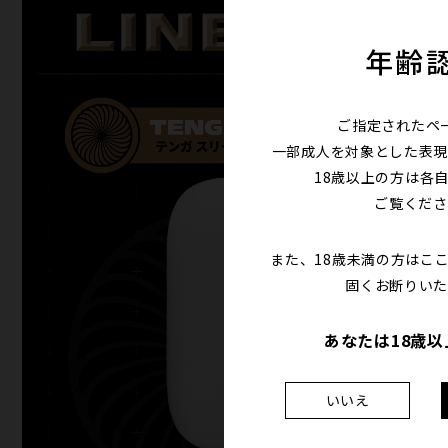
年齢
ご指定されたペ
一部成人を対象とした表現
18歳以上の方は各
ご覧くださ
また、18歳未満の方はこ
固くお断りいた
あなたは18歳
いいえ