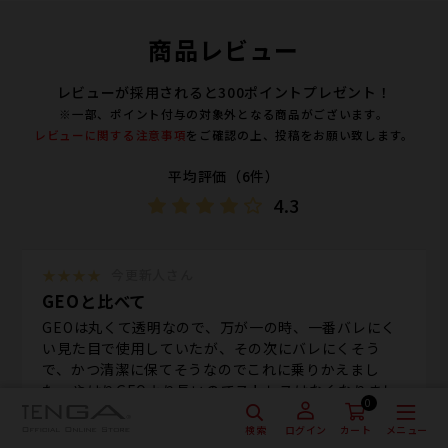
商品レビュー
レビューが採用されると300ポイントプレゼント！
※一部、ポイント付与の対象外となる商品がございます。
レビューに関する注意事項
をご確認の上、投稿をお願い致します。
平均評価（6件）
4.3
★★★★
今更新人さん
GEOと比べて
GEOは丸くて透明なので、万が一の時、一番バレにく
い見た目で使用していたが、その次にバレにくそう
で、かつ清潔に保てそうなのでこれに乗りかえまし
た。やはりGEOより長いのでストレスはなくなりまし
0
たし、本番時を考えると、ZENは刺激が強くないのが
検索
メニュー
いいです。本当は透明の方が見た目はいいですが、プ
ログイン
カート