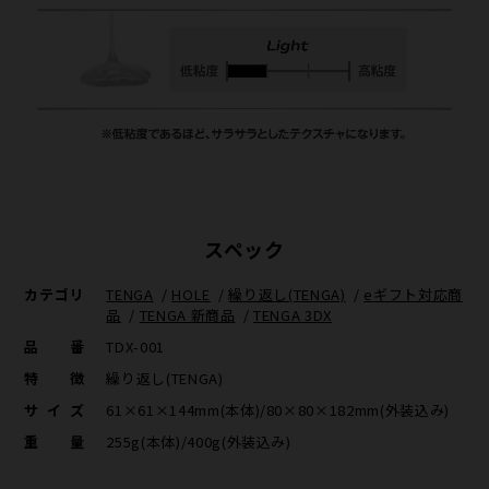
スペック
カテゴリ
TENGA
/
HOLE
/
繰り返し(TENGA)
/
eギフト対応商
品
/
TENGA 新商品
/
TENGA 3DX
品番
TDX-001
特徴
繰り返し(TENGA)
サイズ
61×61×144mm(本体)/80×80×182mm(外装込み)
重量
255g(本体)/400g(外装込み)