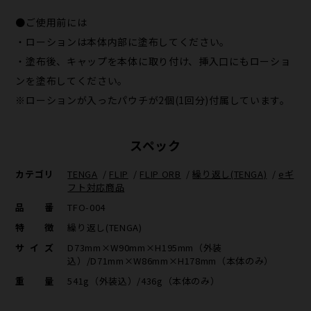
●ご使用前には
・ローションは本体内部に塗布してください。
・塗布後、キャップを本体に取り付け、挿入口にもローショ
ンを塗布してください。
※ローションが入ったパウチが2個(1回分)付属しています。
スペック
カテゴリ
TENGA
/
FLIP
/
FLIP ORB
/
繰り返し(TENGA)
/
eギ
フト対応商品
品番
TFO-004
特徴
繰り返し(TENGA)
サイズ
D73mm×W90mm×H195mm（外装
込）/D71mm×W86mm×H178mm（本体のみ）
重量
541g（外装込）/436g（本体のみ）