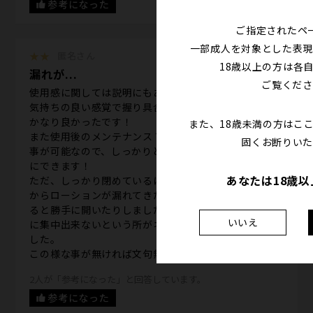
参考になった
ご指定されたペ
一部成人を対象とした表現
★★
匿名さん
18歳以上の方は各
漏れが...
ご覧くださ
使用感に関しては説明にもあるようにコリコリとした
気持ちの良い感覚で握り具合によって調整出来るのも
かなり良かったです！
また、18歳未満の方はこ
また使用後のメンテナンス？清掃に関しても中を開く
固くお断りいた
事が可能なので、しっかりと洗浄して乾かす事も容易
にできます！
あなたは18歳
ただ、しっかり閉めているにも関わらず横の開閉部分
からローションが漏れてきたり、少し動きを激しくす
ると勝手に開いたりしました。その結果上手い事行為
いいえ
に集中出来ないという所がネックになるという感じで
した。
この様な事が無ければ文句無しの星5です！
2人が「参考になった」と回答しています。
参考になった