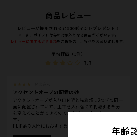
商品レビュー
レビューが採用されると300ポイントプレゼント！
※一部、ポイント付与の対象外となる商品がございます。
レビューに関する注意事項
をご確認の上、投稿をお願い致します。
平均評価（3件）
3.3
★★★★
やまさん
アクセントオーブの配置の妙
アクセントオーブが入り口付近と先端部に2つずつ同一
面に配置されていて、上下を入れ替えて刺激する部分
を変えることができるので、すごく気持ちよかったで
す。
FLIP系の入門にもおすすめ
年齢