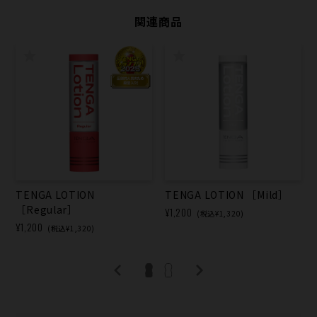
関連商品
TENGA LOTION
TENGA LOTION ［Mild］
［Regular］
¥1,200
(税込¥1,320)
¥1,200
(税込¥1,320)