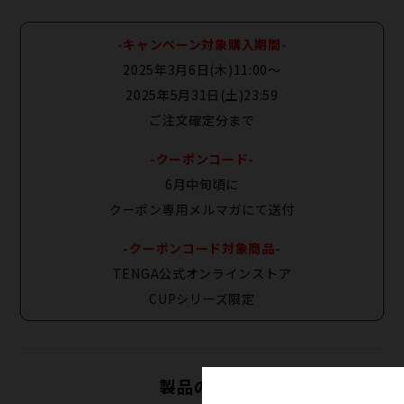
-キャンペーン対象購入期間-
2025年3月6日(木)11:00〜
2025年5月31日(土)23:59
ご注文確定分まで
-クーポンコード-
6月中旬頃に
クーポン専用メルマガにて送付
-クーポンコード対象商品-
TENGA公式オンラインストア
CUPシリーズ限定
製品の特徴