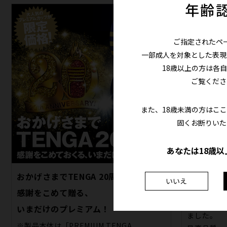
年齢
ご指定されたペ
一部成人を対象とした表現
18歳以上の方は各
ご覧くださ
また、18歳未満の方はこ
固くお断りいた
くびれ効
あなたは18歳以
感。
おかげさまでTENGA 20周年。
基本となる
いいえ
ドカップの
感謝をこめて贈る、
よりも重厚
いまだけのプレミアム！
ました。
※製品本体は「PREMIUM TENGA