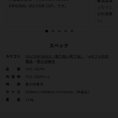
最高品質の
ORIGINAL VACUUM CUP」です。
ってリニュ
びれ効果と
い。
スペック
カテゴリ
DISCONTINUED（取り扱い終了品）
/
eギフト対応
商品
/
割引対象外
品番
TOC-201PA
内容物
TOC-201PA×1
特徴
割引対象外
サイズ
D69mm×W69mm×H155mm（外装込）
重量
154g