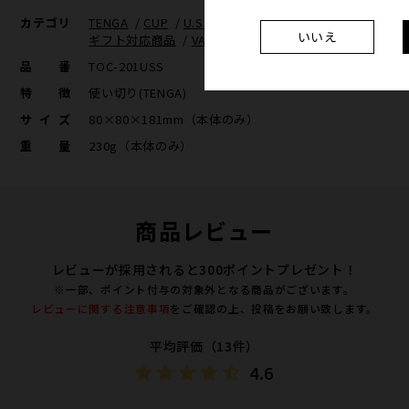
カテゴリ
TENGA
/
CUP
/
U.S.TENGA
/
使い切り(TENGA)
/
e
いいえ
ギフト対応商品
/
VARIATIONS（CUP）
品番
TOC-201USS
特徴
使い切り(TENGA)
サイズ
80×80×181mm（本体のみ）
重量
230g（本体のみ）
商品レビュー
レビューが採用されると300ポイントプレゼント！
※一部、ポイント付与の対象外となる商品がございます。
レビューに関する注意事項
をご確認の上、投稿をお願い致します。
平均評価（13件）
4.6