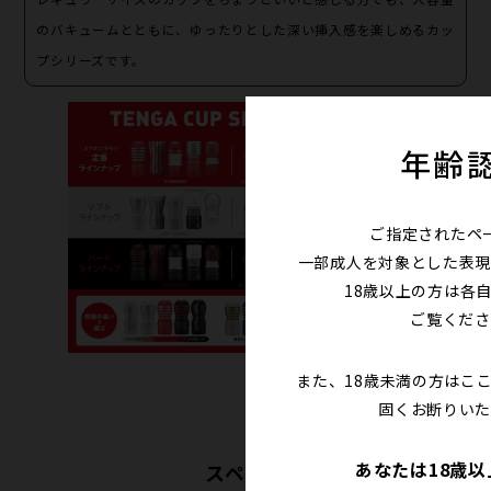
のバキュームとともに、ゆったりとした深い挿入感を楽しめるカッ
プシリーズです。
年齢
ご指定されたペ
一部成人を対象とした表現
18歳以上の方は各
ご覧くださ
また、18歳未満の方はこ
固くお断りいた
あなたは18歳
スペック