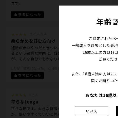
ます。
参考になった
年齢
★★★★
うどんさん
ご指定されたペ
柔らかめを好む方向け
一部成人を対象とした表現
通常の赤いやつだときつい、かたい、時折痛さを感じ
18歳以上の方は各
るという敏感な方向け。自分はそのタイプなのです
が、そんな自分でもかなり柔らかく感じました。
ご覧くださ
1人が「参考になった」と回答しています。
また、18歳未満の方はこ
参考になった
固くお断りいた
あなたは18歳
★★★★
sさん
平らなtenga
平らな形です。大きな特徴があるわけではないです
いいえ
が、使いやすくていいと思います。