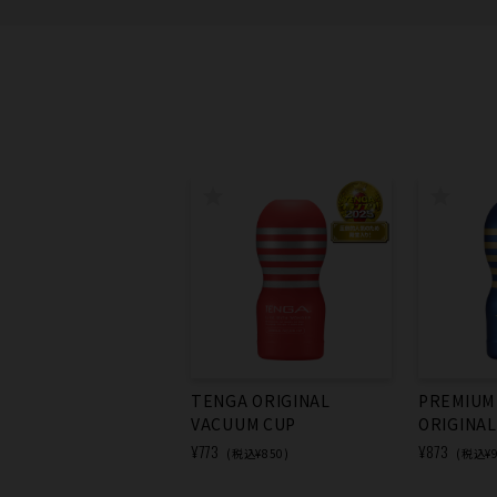
TENGA ORIGINAL
PREMIUM
VACUUM CUP
ORIGINA
¥773
¥873
(税込¥850)
(税込¥9