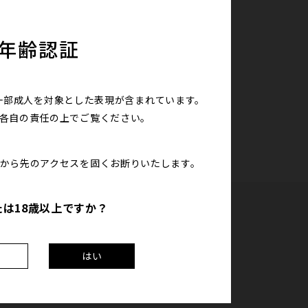
応商品
年齢認証
ローラ
一部成人を対象とした表現が含まれています。
は各自の責任の上で
ご覧ください。
こから先のアクセスを
固くお断りいたします。
たは18歳以上ですか？
え
はい