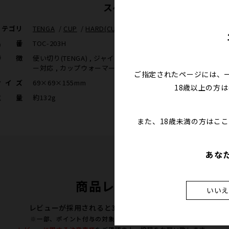
スペック
カテゴリ
TENGA
/
CUP
/
HARD(CUP)
/
使い切り(TENGA)
/
eギフト対
品番
TOC-203H
特徴
使い切り(TENGA) , ジャイロローラー対応 , バキュームコント
ー対応 , カップウォーマー対応
ご指定されたページには、
サイズ
69×69×155mm
18歳以上の方
重量
約132g
また、18歳未満の方はこ
あな
商品レビュー
いい
レビューが採用されると300ポイントプレゼント！
※一部、ポイント付与の対象外となる商品がございます。