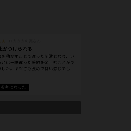
★★
ロカカカの実さん
化がつけられる
腹を動かすことで違った刺激となり、い
もとは一味違った感触を楽しむことがで
ました。キツさも強めで良い感じでし
。
参考になった