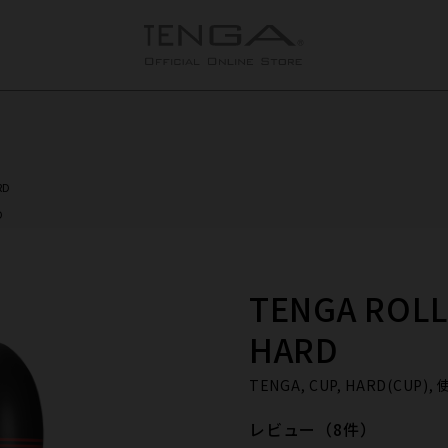
RD
D
TENGA ROLL
HARD
TENGA, CUP, HARD(CUP
レビュー（8件）