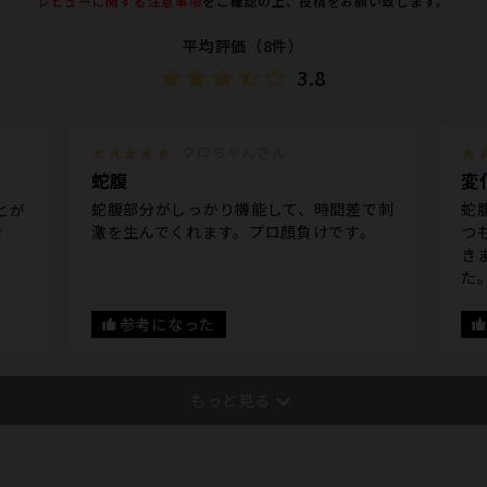
レビューに関する注意事項
をご確認の上、投稿をお願い致します。
平均評価（8件）
3.8
★★★★★
クロちゃんさん
★
蛇腹
変
蛇腹部分がしっかり機能して、時間差で刺
蛇
とが
激を生んでくれます。プロ顔負けです。
つ
！
き
た
参考になった
もっと見る