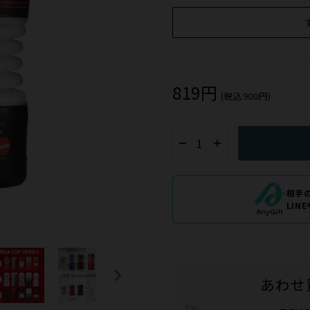
819円
(税込900円)
相手
LIN
あわせ