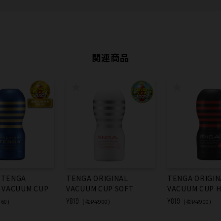
関連商品
 TENGA
TENGA ORIGINAL
TENGA ORIGIN
L VACUUM CUP
VACUUM CUP SOFT
VACUUM CUP 
¥819
¥819
60)
(税込¥900)
(税込¥900)