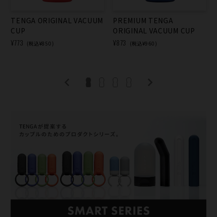
TENGA ORIGINAL VACUUM
PREMIUM TENGA
CUP
ORIGINAL VACUUM CUP
¥773
¥873
(税込¥850)
(税込¥960)