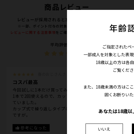
商品レビュー
レビューが採用されると300ポイントプレゼント！
年齢
※一部、ポイント付与の対象外となる商品がございます。
レビューに関する注意事項
をご確認の上、投稿をお願い致します。
平均評価（5件）
ご指定されたペ
4.8
一部成人を対象とした表現
18歳以上の方は各
ご覧くださ
★★★★★
春のおじさんさん
コスパ最高
また、18歳未満の方はこ
今回試しに1本だけ買ってみました。
固くお断りいた
1本で2回使えるので、カップ派の自分にはとても合っ
ていました。
カップ式で繰り返しタイプの商品があったら最高なん
あなたは18歳以
ですが。
参考になった
いいえ