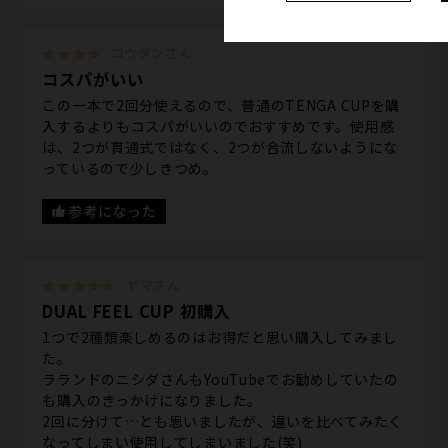
★★★★
コウタンさん
コスパがいい
この一本で2回分使えるので、普通のTENGA CUPを購
入するよりもコスパがいいのでおすすめです。使用感
は、2つが貫通式ではなく、2つが合流しないようにな
っているので少しきつめ。
参考になった
★★★★★
ヤマさん
DUAL FEEL CUP 初購入
1つで2種類楽しめるのはお得だと思い購入してみまし
た。
ラランドのニシダさんもYouTubeでお勧めしていたの
も購入のきっかけになりました。
2回に分けて…とも思いましたが、違いを比べてみたく
なってしまい使用してしまいました(笑)