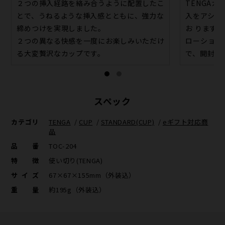
２つの挿入経路を絡み合うように配置したこ
TENGA
とで、うねるような挿入感とともに、強力な
入をアシス
締めつけを実現しました。
お ります。
２つの異なる快感を一度にお楽しみいただけ
ローション
る大変贅沢なカップです。
で、開封し
スペック
カテゴリ
TENGA
/
CUP
/
STANDARD(CUP)
/
eギフト対応商
品
品番
TOC-204
特徴
使い切り(TENGA)
サイズ
67×67×155mm（外装込）
重量
約195g（外装込）