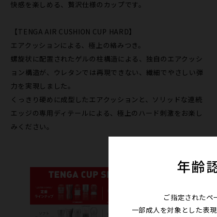
快感を楽しめる、贅沢仕様のカップです。
【TENGA AIR CUSHION CUP HARD】
エアクッションによる、極上の絡みつき。
螺旋状に配置されたゲルの柱構造による、独自のエアクッシ
ョン構造が、ウレタンでは再現できない、繊細でやさしい弾
力を実現しました。
くっきり硬めに成型したエアクッションと、ソリッドな連続
エッジの専用ディテールによる、極上のハード刺激をお楽し
みください。
年齢
ご指定されたペ
一部成人を対象とした表現