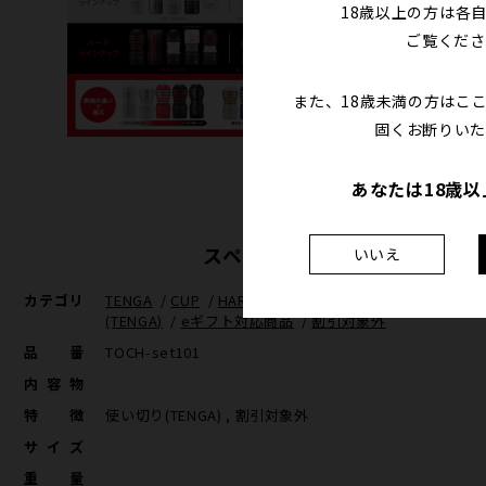
18歳以上の方は各
ご覧くださ
また、18歳未満の方はこ
固くお断りいた
あなたは18歳
スペック
いいえ
カテゴリ
TENGA
/
CUP
/
HARD(CUP)
/
CUP SET
/
使い切り
(TENGA)
/
eギフト対応商品
/
割引対象外
品番
TOCH-set101
内容物
特徴
使い切り(TENGA) , 割引対象外
サイズ
重量