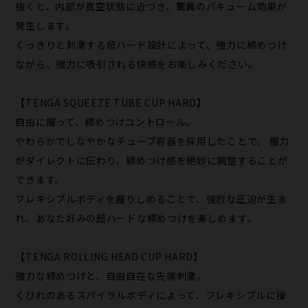
抜くと、内部が真空状態に近づき、驚異のバキューム効果が
発生します。
くっきりと刺激する超ハード設計によって、強力に締めつけ
ながら、強力に吸引される快感をお楽しみください。
【TENGA SQUEEZE TUBE CUP HARD】
自由に握って、締めつけコントロール。
やわらかでしなやかなチューブ容器を採用したことで、 握力
がダイレクトに伝わり、締めつけ感を絶妙に調整することが
できます。
フレキシブルボディを握りしめることで、強烈な圧迫が生ま
れ、あなた好みの超ハードな締めつけを楽しめます。
【TENGA ROLLING HEAD CUP HARD】
強力な締めつけと、自由自在な先端刺激。
くびれのあるスパイラルボディによって、フレキシブルに操