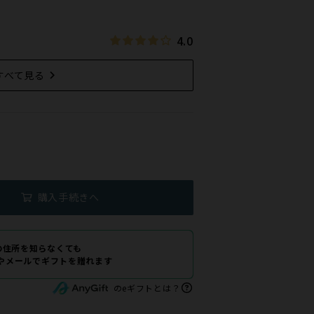
4.0
すべて見る
購入手続きへ
の住所を知らなくても
Eやメールでギフトを贈れます
のeギフトとは？