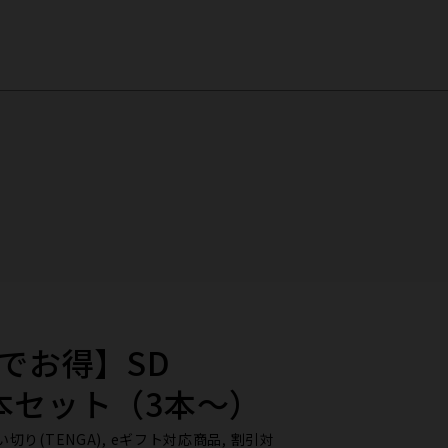
​お得】SD
数本セット​（3本～）
, 使い切り(TENGA), eギフト対応商品, 割引対