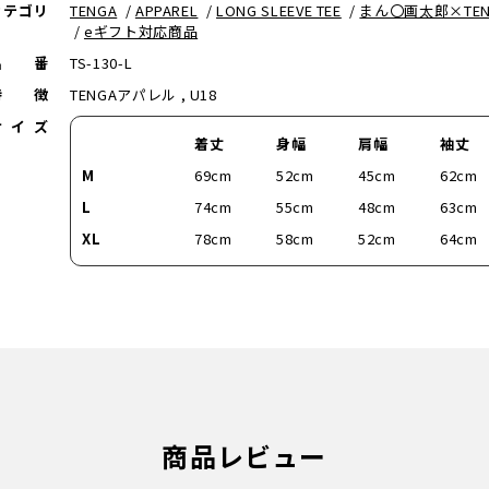
カテゴリ
TENGA
/
APPAREL
/
LONG SLEEVE TEE
/
まん〇画太郎×TEN
/
eギフト対応商品
品番
TS-130-L
特徴
TENGAアパレル , U18
サイズ
着丈
身幅
肩幅
袖丈
M
69cm
52cm
45cm
62cm
L
74cm
55cm
48cm
63cm
XL
78cm
58cm
52cm
64cm
商品レビュー