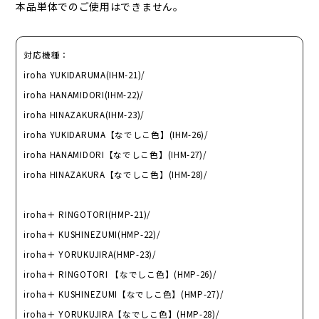
本品単体でのご使用はできません。
対応機種：
iroha YUKIDARUMA(IHM-21)/
iroha HANAMIDORI(IHM-22)/
iroha HINAZAKURA(IHM-23)/
iroha YUKIDARUMA【なでしこ色】(IHM-26)/
iroha HANAMIDORI【なでしこ色】(IHM-27)/
iroha HINAZAKURA【なでしこ色】(IHM-28)/
iroha＋ RINGOTORI(HMP-21)/
iroha＋ KUSHINEZUMI(HMP-22)/
iroha＋ YORUKUJIRA(HMP-23)/
iroha＋ RINGOTORI 【なでしこ色】(HMP-26)/
iroha＋ KUSHINEZUMI【なでしこ色】(HMP-27)/
iroha＋ YORUKUJIRA【なでしこ色】(HMP-28)/