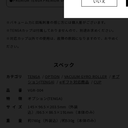
●PREMIUM TENGA PREMIUM VACUUM CUP HARD
いいえ
※バキューム力と回転刺激の感じ方には個人差がございます。
※TENGAカップは付属しておりませんので、別途お求めください。
※対応カップ以外での使用は、故障の原因になりますので、おやめく
ださい。
スペック
カテゴリ
TENGA
/
OPTION
/
VACUUM GYRO ROLLER
/
オプ
ション(TENGA)
/
eギフト対応商品
/
CUP
品番
VGR-004
特徴
オプション(TENGA)
サイズ
145×96.5×203.5mm（外装
込）/86.5×86.5×191mm（本体のみ）
重量
約760g（外装込）/約530g（本体のみ）