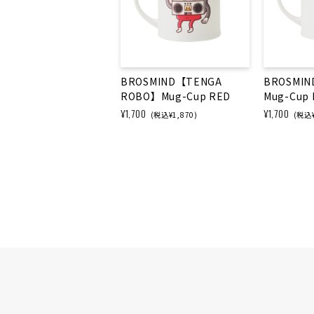
BROSMIND【TENGA
BROSMI
ROBO】Mug-Cup RED
Mug-Cup
¥1,700
¥1,700
(税込¥1,870)
(税込¥