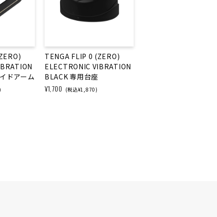
(ZERO)
TENGA FLIP 0 (ZERO)
IBRATION
ELECTRONIC VIBRATION
ライドアーム
BLACK 専用台座
¥1,700
)
(税込¥1,870)