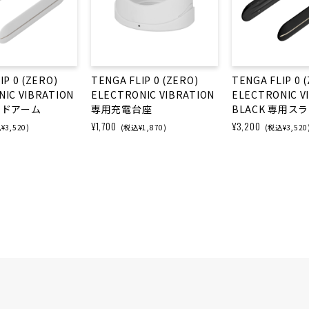
IP 0 (ZERO)
TENGA FLIP 0 (ZERO)
TENGA FLIP 0 
IC VIBRATION
ELECTRONIC VIBRATION
ELECTRONIC V
イドアーム
専用充電台座
BLACK 専用ス
¥1,700
¥3,200
¥3,520)
(税込¥1,870)
(税込¥3,520