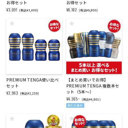
お得セット
お得セット
¥3,091
¥6,182
(税込¥3,400)
(税込¥6,800)
PREMIUM TENGA使い​比べ
【まとめ買いで​お得】
セット
PREMIUM TENGA 複数本セ
ット​（5本～）
¥2,963
(税込¥3,259)
¥4,365~
(税込¥4,801)
割引対象外