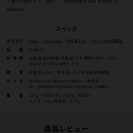
・挿入可能サイズ（長さ）／Applicable size length (L)：
160mm
スペック
カテゴリ
iroha
/
iroha mai
/
中を楽しむ
/
eギフト対応商品
品番
MHW-01
内容物
本体/取扱説明書/充電台/フタ/専用USBケーブル
※ACアダプタは別売りです
特徴
充電式(iroha) , 中を楽しむ , 多彩な音波振動
サイズ
W33mm×D185mm×H48mm（本体の
み）/W65mm×D56mm×H196mm（外装込）
重量
107g（本体のみ）/360g（外装込）
※フタ：61g/充電台：127g
商品レビュー