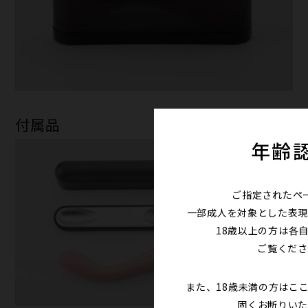
付属品
年齢
ご指定されたペ
一部成人を対象とした表現
18歳以上の方は各
ご覧くださ
また、18歳未満の方はこ
固くお断りいた