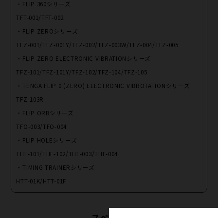
・FLIP 360シリーズ
TFT-001/TFT-002
・FLIP ZEROシリーズ
TFZ-001/TFZ-001Y/TFZ-002/TFZ-003W/TFZ-004/TFZ-005
・FLIP ZERO ELECTRONIC VIBRATIONシリーズ
TFZ-101/TFZ-101Y/TFZ-102/TFZ-104/TFZ-105
・TENGA FLIP 0 (ZERO) ELECTRONIC VIBROTATIONシリーズ
TFZ-103R
・FLIP ORBシリーズ
TFO-003/TFO-004
・FLIP HOLEシリーズ
THF-101/THF-102/THF-003/THF-004
・TIMING TRAINERシリーズ
HTT-01K/HTT-01F
スペック