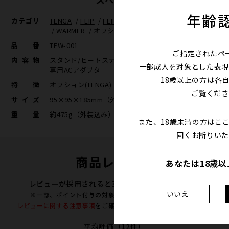
年齢
カテゴリ
TENGA
/
FLIP
/
FLIP WARMER
/
OPTION
/
WARMER
/
オプション(TENGA)
/
eギフト対応商品
品番
TFW-001
ご指定されたペ
内容物
スタンド/ヒートスティック/ヒートスティックケース/
一部成人を対象とした表現
専用ACアダプタ
18歳以上の方は各
特徴
オプション(TENGA)
ご覧くださ
サイズ
95×95×185mm（外装込み）
重量
約475g（外装込み）/約195g（本体のみ）
また、18歳未満の方はこ
固くお断りいた
商品レビュー
あなたは18歳
レビューが採用されると300ポイントプレゼント！
いいえ
※一部、ポイント付与の対象外となる商品がございます。
レビューに関する注意事項
をご確認の上、投稿をお願い致します。
平均評価（12件）