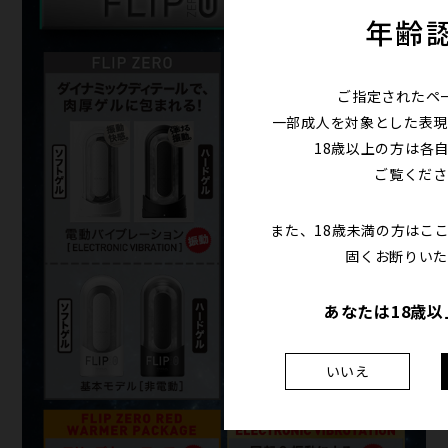
年齢
ご指定されたペ
一部成人を対象とした表現
18歳以上の方は各
ご覧くださ
また、18歳未満の方はこ
固くお断りいた
あなたは18歳
いいえ