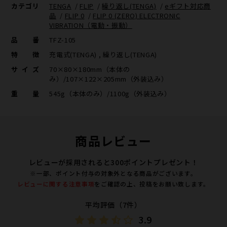
カテゴリ
TENGA
/
FLIP
/
繰り返し(TENGA)
/
eギフト対応商
品
/
FLIP 0
/
FLIP 0 (ZERO) ELECTRONIC
VIBRATION（電動・振動）
品番
TFZ-105
特徴
充電式(TENGA) , 繰り返し(TENGA)
サイズ
70×80×180mm（本体の
み）/107×122×205mm（外装込み）
重量
545g（本体のみ）/1100g（外装込み）
商品レビュー
レビューが採用されると300ポイントプレゼント！
※一部、ポイント付与の対象外となる商品がございます。
レビューに関する注意事項
をご確認の上、投稿をお願い致します。
平均評価（7件）
3.9