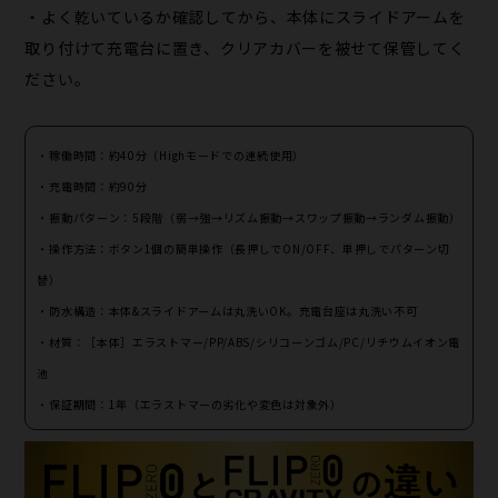
・よく乾いているか確認してから、本体にスライドアームを
取り付けて充電台に置き、クリアカバーを被せて保管してく
ださい。
・稼働時間：約40分（Highモードでの連続使用）
・充電時間：約90分
・振動パターン：5段階（弱→強→リズム振動→スワップ振動→ランダム振動）
・操作方法：ボタン1個の簡単操作（長押しでON/OFF、単押しでパターン切
替）
・防水構造：本体&スライドアームは丸洗いOK。充電台座は丸洗い不可
・材質：［本体］エラストマー/PP/ABS/シリコーンゴム/PC/リチウムイオン電
池
・保証期間：1年（エラストマーの劣化や変色は対象外）