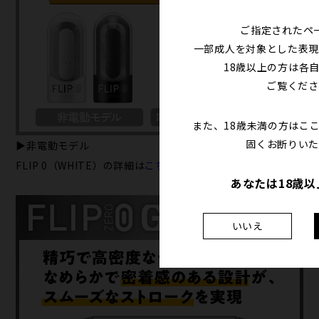
ご指定されたペ
一部成人を対象とした表現
18歳以上の方は各
ご覧くださ
また、18歳未満の方はこ
固くお断りいた
▶非電動モデル
FLIP 0（WHITE）の詳細は
こちら
あなたは18歳
いいえ