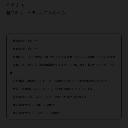
ください。
製品のマニュアルは
こちらから
・稼働時間：約40分
・充電時間：約90分
・振動パターン：5段階（弱→強→リズム振動→スワップ振動→ランダム振動）
・操作方法：ボタン1個の簡単操作（長押しでON/OFF、単押しでパターン切
替）
・防水構造：本体&スライドアームは丸洗いOK。充電台座は丸洗い不可
・材質・原材料：エラストマー/PC/PP/ABS/シリコーンゴム
・保証期間：1年（エラストマーの劣化や変色は対象外）
・挿入可能サイズ（幅）：50mm
・挿入可能サイズ（長さ）：150mm