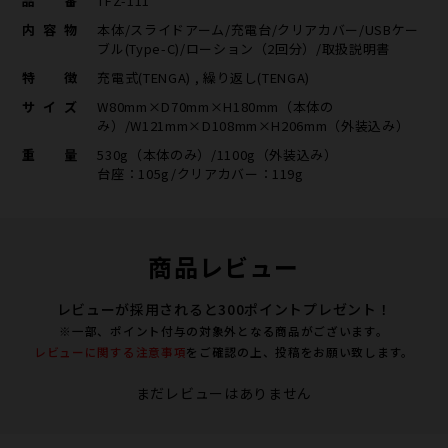
品番
TFZ-111
内容物
本体/スライドアーム/充電台/クリアカバー/USBケー
ブル(Type-C)/ローション（2回分）/取扱説明書
特徴
充電式(TENGA) , 繰り返し(TENGA)
サイズ
W80mm×D70mm×H180mm（本体の
み）/W121mm×D108mm×H206mm（外装込み）
重量
530g（本体のみ）/1100g（外装込み）
台座：105g/クリアカバー：119g
商品レビュー
レビューが採用されると300ポイントプレゼント！
※一部、ポイント付与の対象外となる商品がございます。
レビューに関する注意事項
をご確認の上、投稿をお願い致します。
まだレビューはありません