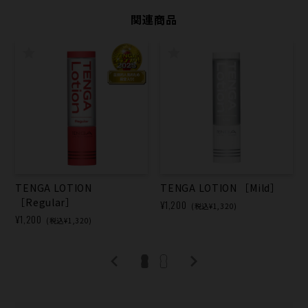
関連商品
TENGA LOTION
TENGA LOTION ［Mild］
［Regular］
¥1,200
(税込¥1,320)
¥1,200
(税込¥1,320)