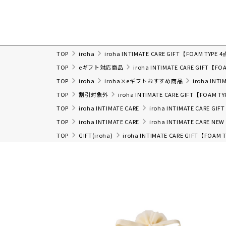
TOP
iroha
iroha INTIMATE CARE GIFT【FOAM TYP
TOP
eギフト対応商品
iroha INTIMATE CARE GIFT【
TOP
iroha
iroha×eギフトおすすめ商品
iroha INT
TOP
割引対象外
iroha INTIMATE CARE GIFT【FOAM
TOP
iroha INTIMATE CARE
iroha INTIMATE CARE G
TOP
iroha INTIMATE CARE
iroha INTIMATE CARE NEW
TOP
GIFT(iroha)
iroha INTIMATE CARE GIFT【FOA