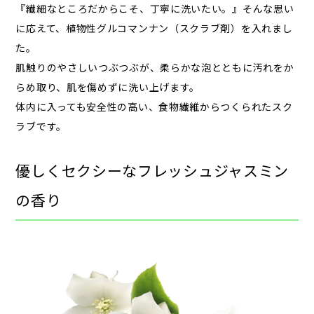
『繊細な​ところだから​こそ、​丁寧に​洗いたい。​』​そんな​思い
に​応えて、​植物性グルコマンナン​（スクラブ剤）を​入れまし
た。
肌触りの​やさしいつぶつぶが、​柔らかな​泡とともに​汚れを​か
ら​め取り、​肌を​傷めずに​洗い​上げます。
体内に​入っても​安全性の​高い、​食物繊維から​つくられた​スク
ラブです。​
優しく​セクシーな​フレッシュジャスミン
の​香り