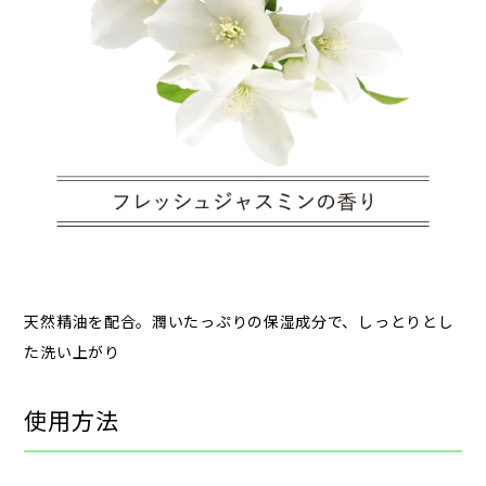
天然精油を​配合。​潤いたっぷりの​保湿成分で、​しっとりと​し
た​洗い​上がり
使用方法