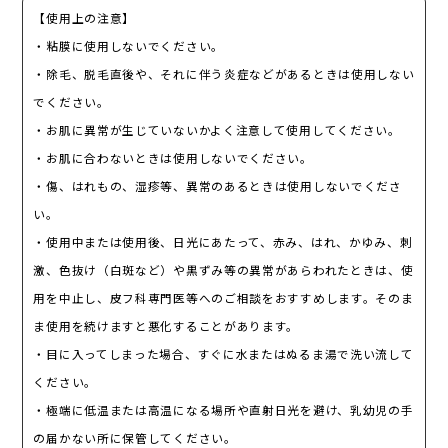
【使用上の注意】
・粘膜に使用しないでください。
・除毛、脱毛直後や、それに伴う炎症などがあるときは使用しない
でください。
・お肌に異常が生じていないかよく注意して使用してください。
・お肌に合わないときは使用しないでください。
・傷、はれもの、湿疹等、異常のあるときは使用しないでくださ
い。
・使用中または使用後、日光にあたって、赤み、はれ、かゆみ、刺
激、色抜け（白斑など）や黒ずみ等の異常があらわれたときは、使
用を中止し、皮フ科専門医等へのご相談をおすすめします。そのま
ま使用を続けますと悪化することがあります。
・目に入ってしまった場合、すぐに水またはぬるま湯で洗い流して
ください。
・極端に低温または高温になる場所や直射日光を避け、乳幼児の手
の届かない所に保管してください。