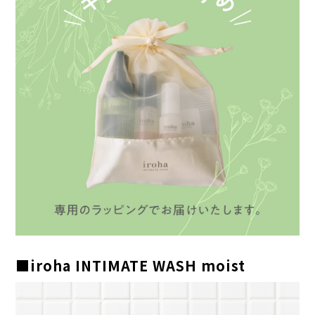
■iroha INTIMATE WASH moist