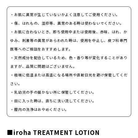
・お肌に​異常が​生じていないか​よく​注意して​ご使用ください。
・傷、​はれもの、​湿疹等、​異常の​ある​時は​使わないでください。
・お肌に​合わない​とき、​即ち使用中または​使用後、​赤味、​はれ、​か
ゆみ、​刺激等の​異常が​あらわれた​時は、​使用を​中止し、​皮フ科専門
医等への​ご相談を​おすすめします。
・天然成分を​配合している​ため、​色・香り等が​変化する​ことがあり
ますが、​品質に​問題は​ございません。
・極端に​低温または​高温に​なる​場所や​直射日光を​避け保管してくだ
さい。
・乳幼児の​手の​届かない​所に​保管してください。
・目に​入った​時は、​直ちに​洗い流してください。
・膣内の​洗浄は​おやめください。
■iroha TREATMENT LOTION